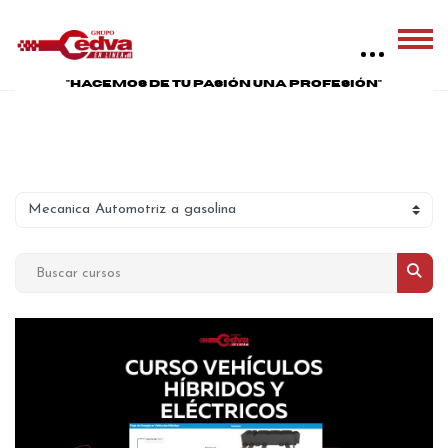
"HACEMOS DE TU PASIÓN UNA PROFESIÓN"
Bloques
Saltar al contenido principal
Bloques
Categorías
Buscar cursos
Busca